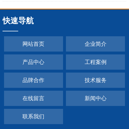
氧指数需达到≥26的标准，但离火自熄并非唯一判断依据，需
通过专业测试确认。B3级挤塑板：未添加阻燃剂，燃烧性能
快速导航
差，点燃后火势会迅速扩大且离火后不会自熄。这类材料因
安全性较低，在大多数地区已不推荐使用，仅在防火要求极
网站首页
企业简介
低或监管较松的区域可能存在应用。武汉雅凡新材料技术有
限公司是集武汉岩棉板,武汉XPS挤塑板,武汉EPS泡沫板,武汉
产品中心
工程案例
热固聚苯板等武汉复合板材料生产销售施工为一体的综合性
公司,产品主要包括武...
品牌合作
技术服务
在线留言
新闻中心
联系我们