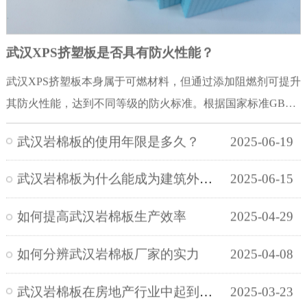
武汉XPS挤塑板是否具有防火性能？
武汉XPS挤塑板本身属于可燃材料，但通过添加阻燃剂可提升
其防火性能，达到不同等级的防火标准。根据国家标准GB
8624《建筑材料(制品)燃烧性能分级》，其防火等级主要分为
武汉岩棉板的使用年限是多久？
2025-06-19
B1级（难燃）、B2级（可燃）和B3级（易燃）：B1级挤塑
板：具有较好的阻燃性能，离火后能在约3秒内自动熄灭，火
武汉岩棉板为什么能成为建筑外墙保温的新宠？
2025-06-15
焰传播速度较慢。这类材料适用于对防火要求较高的建筑场
所，如高层建筑、公共设施等。其实现方式是通过添加较高
如何提高武汉岩棉板生产效率
2025-04-29
比例的阻燃剂，使材料在燃烧时形成碳化层，阻止火焰进一
如何分辨武汉岩棉板厂家的实力
2025-04-08
步蔓延。B2级挤塑板：阻燃性能较低，点燃后火势较小，但
离火后火焰可能持续燃烧约7-8秒。这类材料适用于普通建筑
武汉岩棉板在房地产行业中起到哪些作用
2025-03-23
场所，如住宅、商业建筑等对防火要求较为宽松的区域。其